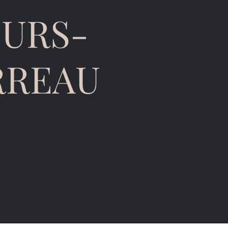
EURS-
RREAU