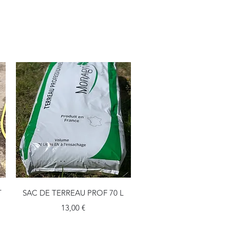
Aperçu rapide
T
SAC DE TERREAU PROF 70 L
Prix
13,00 €