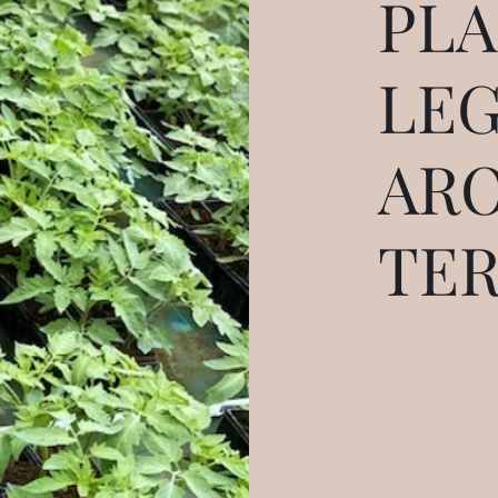
PLA
LE
AR
TE