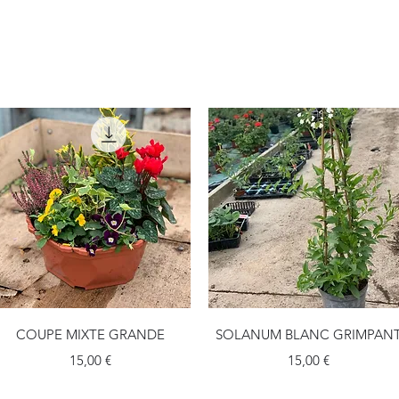
Aperçu rapide
Aperçu rapide
COUPE MIXTE GRANDE
SOLANUM BLANC GRIMPAN
Prix
Prix
15,00 €
15,00 €