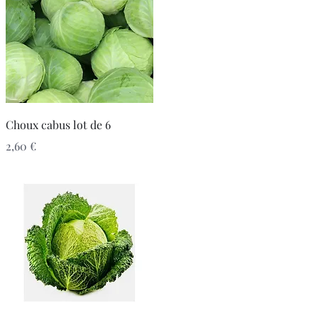
Aperçu rapide
Choux cabus lot de 6
Prix
2,60 €