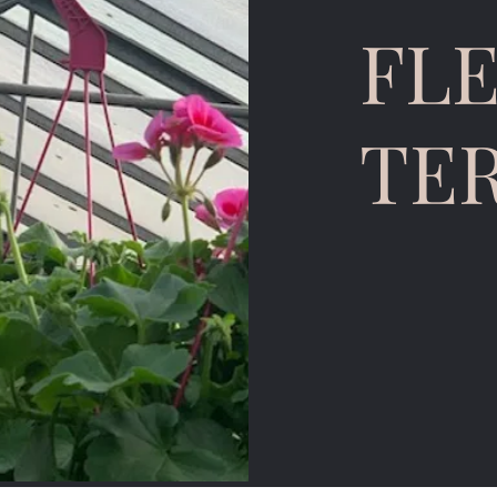
FL
TE