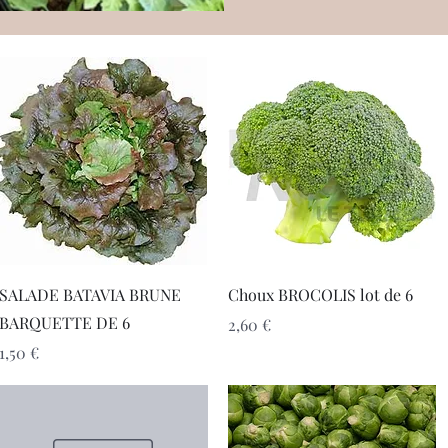
Aperçu rapide
Aperçu rapide
SALADE BATAVIA BRUNE
Choux BROCOLIS lot de 6
BARQUETTE DE 6
Prix
2,60 €
Prix
1,50 €