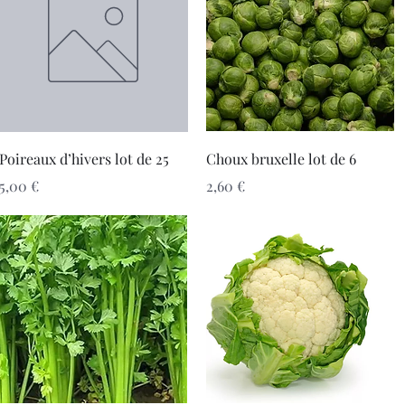
Aperçu rapide
Aperçu rapide
Poireaux d’hivers lot de 25
Choux bruxelle lot de 6
Prix
Prix
5,00 €
2,60 €