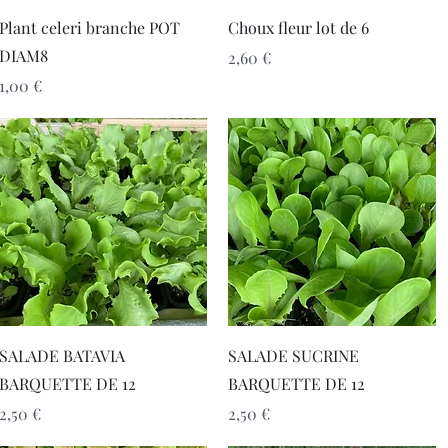
Aperçu rapide
Aperçu rapide
Plant celeri branche POT
Choux fleur lot de 6
DIAM8
Prix
2,60 €
Prix
1,00 €
Aperçu rapide
Aperçu rapide
SALADE BATAVIA
SALADE SUCRINE
BARQUETTE DE 12
BARQUETTE DE 12
Prix
Prix
2,50 €
2,50 €