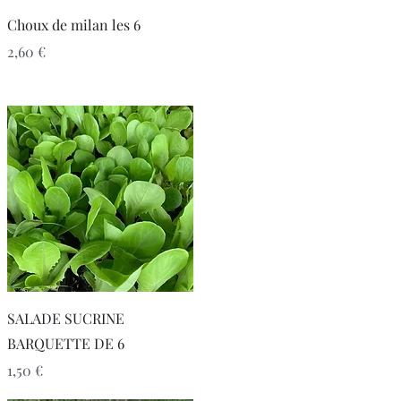
Aperçu rapide
Choux de milan les 6
Prix
2,60 €
Aperçu rapide
SALADE SUCRINE
BARQUETTE DE 6
Prix
1,50 €