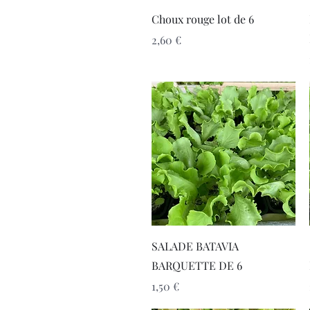
Aperçu rapide
Choux rouge lot de 6
Prix
2,60 €
Aperçu rapide
SALADE BATAVIA
BARQUETTE DE 6
Prix
1,50 €