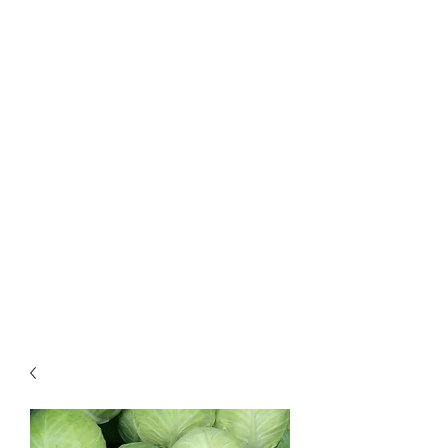
horticulture.marchand@orange.fr
0556617748